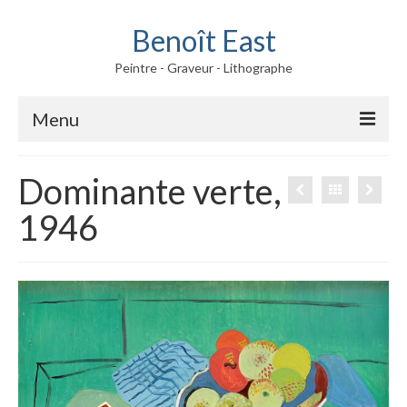
Benoît East
Peintre - Graveur - Lithographe
Menu
Oeuvres
Dominante verte,
Peintures
1946
Gravures
Fusains
Biographie
Album photos
Contact