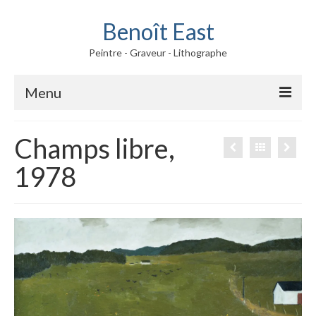
Benoît East
Peintre - Graveur - Lithographe
Menu
Oeuvres
Champs libre,
Peintures
1978
Gravures
Fusains
Biographie
Album photos
Contact