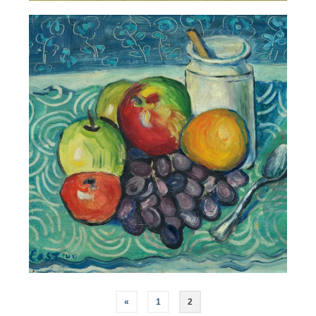
Pagination
«
1
2