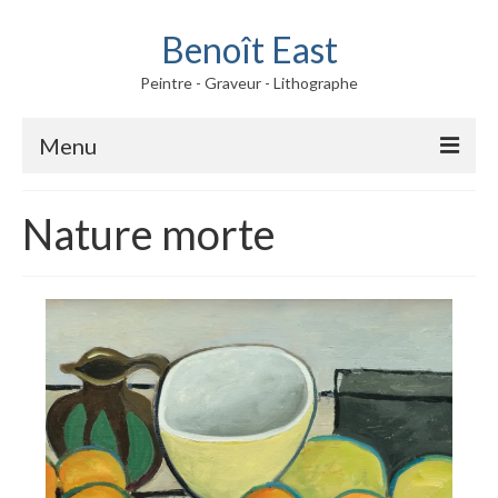
Benoît East
Peintre - Graveur - Lithographe
Menu
Oeuvres
Nature morte
Peintures
Gravures
Fusains
Biographie
Album photos
Contact